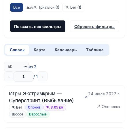
Все
🏊🚴🏃 Триатлон (1)
🏃 Бег (1)
Показать все фильтры
Сбросить фильтры
Список
Карта
Календарь
Таблица
из 2
/ 1
‹
›
Игры Экстримкрым —
24 июля 2027 г.
Суперспринт (Выбывание)
📍 Оленевка
🏃 Бег
Спринт
🏃 8.05 км
Шоссе
Взрослые