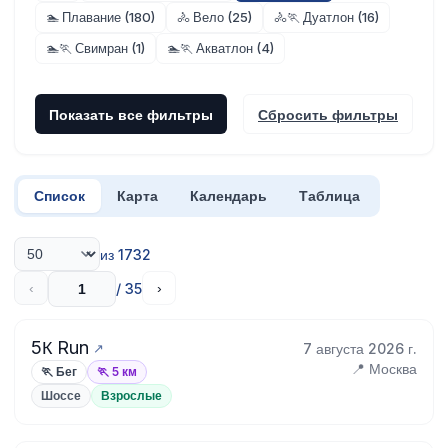
🏊 Плавание (180)
🚴 Вело (25)
🚴🏃 Дуатлон (16)
🏊🏃 Свимран (1)
🏊🏃 Акватлон (4)
Показать все фильтры
Сбросить фильтры
Список
Карта
Календарь
Таблица
из 1732
/ 35
‹
›
5К Run
7 августа 2026 г.
📍 Москва
🏃 Бег
🏃 5 км
Шоссе
Взрослые