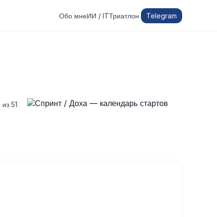
Обо мне
ИИ / IT
Триатлон
Telegram
 из 51