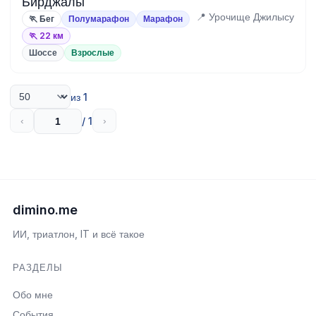
Бирджалы
📍 Урочище Джилысу
🏃 Бег
Полумарафон
Марафон
🏃 22 км
Шоссе
Взрослые
из 1
/ 1
‹
›
dimino.me
ИИ, триатлон, IT и всё такое
РАЗДЕЛЫ
Обо мне
События