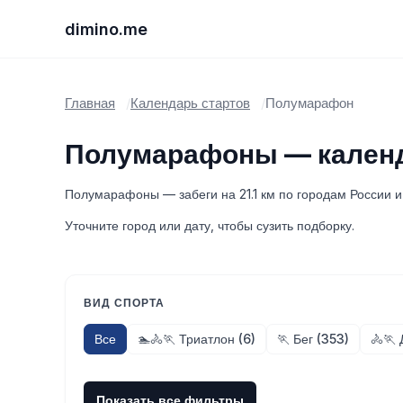
dimino.me
Главная
Календарь стартов
Полумарафон
Полумарафоны — календ
Полумарафоны — забеги на 21.1 км по городам России и
Уточните город или дату, чтобы сузить подборку.
ВИД СПОРТА
Все
🏊🚴🏃 Триатлон (6)
🏃 Бег (353)
🚴🏃 
Показать все фильтры