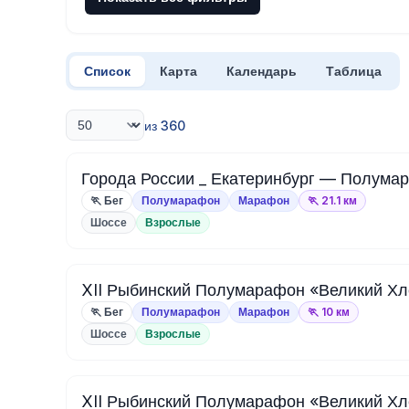
Список
Карта
Календарь
Таблица
из 360
Города России _ Екатеринбург — Полумар
🏃 Бег
Полумарафон
Марафон
🏃 21.1 км
Шоссе
Взрослые
XII Рыбинский Полумарафон «Великий Хл
🏃 Бег
Полумарафон
Марафон
🏃 10 км
Шоссе
Взрослые
XII Рыбинский Полумарафон «Великий Хл