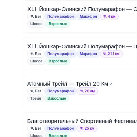
XLII Йошкар-Олинский Полумарафон — О
🏃 Бег
Полумарафон
Марафон
🏃 4 км
Шоссе
Взрослые
XLII Йошкар-Олинский Полумарафон — 
🏃 Бег
Полумарафон
Марафон
🏃 21.1 км
Шоссе
Взрослые
Атомный Трейл — Трейл 20 Км
🏃 Бег
Полумарафон
🏃 20 км
Трейл
Взрослые
Благотворительный Спортивный Фестивал
🏃 Бег
Полумарафон
🏃 25 км
Шоссе
Взрослые