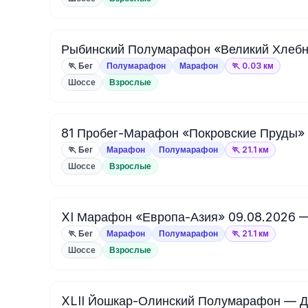
Рыбинский Полумарафон «Великий Хлебн
🏃 Бег
Полумарафон
Марафон
🏃 0.03 км
Шоссе
Взрослые
81 Пробег-Марафон «Покровские Пруды» 
🏃 Бег
Марафон
Полумарафон
🏃 21.1 км
Шоссе
Взрослые
XI Марафон «Европа-Азия» 09.08.2026 — 
🏃 Бег
Марафон
Полумарафон
🏃 21.1 км
Шоссе
Взрослые
XLII Йошкар-Олинский Полумарафон — Д