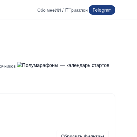
Обо мне
ИИ / IT
Триатлон
Telegram
очников.
Сбросить фильтры