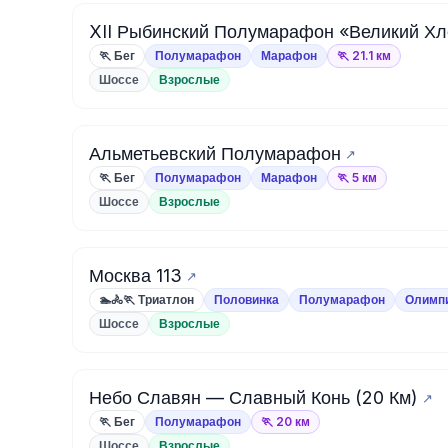
XII Рыбинский Полумарафон «Великий Хл
🏃 Бег
Полумарафон
Марафон
🏃 21.1 км
Шоссе
Взрослые
Альметьевский Полумарафон
🏃 Бег
Полумарафон
Марафон
🏃 5 км
Шоссе
Взрослые
Москва 113
🏊🚴🏃 Триатлон
Половинка
Полумарафон
Олимп
Шоссе
Взрослые
Небо Славян — Славный Конь (20 Км)
🏃 Бег
Полумарафон
🏃 20 км
Шоссе
Взрослые