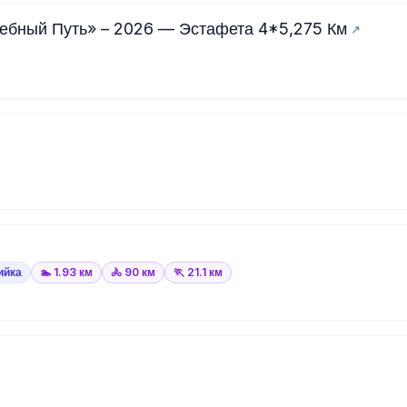
ебный Путь» – 2026 — Эстафета 4*5,275 Км
ийка
🏊 1.93 км
🚴 90 км
🏃 21.1 км