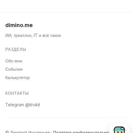
dimino.me
ИИ, триатлон, IT и всё такое
РАЗДЕЛЫ
Обо мне
События
Калькулятор
КОНТАКТЫ
Telegram @itrokit
Открыть пои
© Дмитрий Иноземцев ·
Политика конфиденциальности