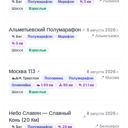
📍 Рыбинск
🏃 Бег
Полумарафон
Марафон
🏃 5 км
Шоссе
Взрослые
Альметьевский Полумарафон
8 августа 2026 г.
📍 Альметьевск
🏃 Бег
Полумарафон
Марафон
🏃 5 км
Шоссе
Взрослые
Москва 113
8 августа 2026 г.
📍 Москва
🏊🚴🏃 Триатлон
Половинка
Полумарафон
Олимпийка
🏊 1.93 км
🚴 90 км
🏃 21.1 км
Шоссе
Взрослые
Небо Славян — Славный
8 августа 2026 г.
Конь (20 Км)
📍 Белозерск
🏃 Бег
Полумарафон
🏃 20 км