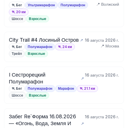
📍 Волжский
🏃 Бег
Ультрамарафон
Полумарафон
🏃 20 км
Шоссе
Взрослые
City Trail #4 Лосиный Остров
16 августа 2026 г.
📍 Москва
🏃 Бег
Полумарафон
🏃 24 км
Трейл
Взрослые
I Сестрорецкий
16 августа 2026 г.
Полумарафон
🏃 Бег
Полумарафон
Марафон
🏃 21.1 км
Шоссе
Взрослые
Забег Re`Форма 16.08.2026
16 августа 2026 г.
— «Огонь, Вода, Земля И