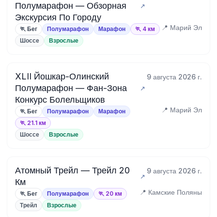
Полумарафон — Обзорная
Экскурсия По Городу
📍 Марий Эл
🏃 Бег
Полумарафон
Марафон
🏃 4 км
Шоссе
Взрослые
XLII Йошкар-Олинский
9 августа 2026 г.
Полумарафон — Фан-Зона
Конкурс Болельщиков
📍 Марий Эл
🏃 Бег
Полумарафон
Марафон
🏃 21.1 км
Шоссе
Взрослые
Атомный Трейл — Трейл 20
9 августа 2026 г.
Км
📍 Камские Поляны
🏃 Бег
Полумарафон
🏃 20 км
Трейл
Взрослые