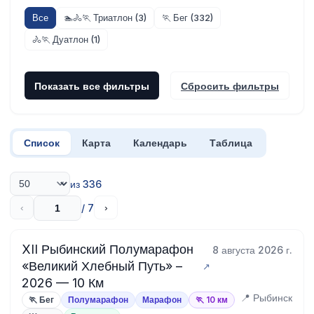
Все
🏊🚴🏃 Триатлон (3)
🏃 Бег (332)
🚴🏃 Дуатлон (1)
Показать все фильтры
Сбросить фильтры
Список
Карта
Календарь
Таблица
из 336
/ 7
‹
›
XII Рыбинский Полумарафон
8 августа 2026 г.
«Великий Хлебный Путь» –
2026 — 10 Км
📍 Рыбинск
🏃 Бег
Полумарафон
Марафон
🏃 10 км