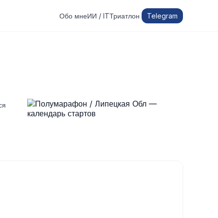
Обо мне
ИИ / IT
Триатлон
Telegram
ся