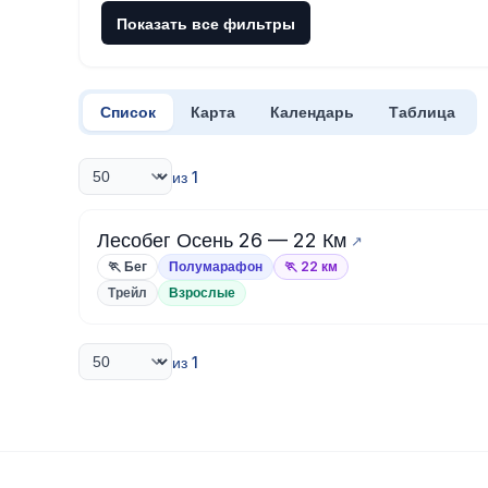
Показать все фильтры
Список
Карта
Календарь
Таблица
из 1
Лесобег Осень 26 — 22 Км
🏃 Бег
Полумарафон
🏃 22 км
Трейл
Взрослые
из 1