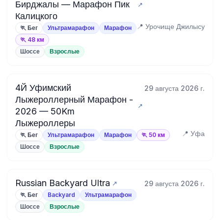
Бирджалы — Марафон Пик
Калицкого
📍 Урочище Джилысу
🏃 Бег
Ультрамарафон
Марафон
🏃 48 км
Шоссе
Взрослые
4Й Уфимский
29 августа 2026 г.
Лыжероллерный Марафон -
2026 — 50Km
Лыжероллеры
📍 Уфа
🏃 Бег
Ультрамарафон
Марафон
🏃 50 км
Шоссе
Взрослые
Russian Backyard Ultra
29 августа 2026 г.
🏃 Бег
Backyard
Ультрамарафон
Шоссе
Взрослые