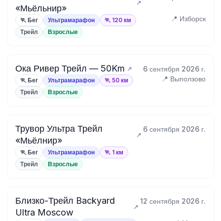
«Мьёльнир»
📍 Изборск
🏃 Бег
Ультрамарафон
🏃 120 км
Трейл
Взрослые
Ока Ривер Трейл — 50Km
6 сентября 2026 г.
📍 Выползово
🏃 Бег
Ультрамарафон
🏃 50 км
Трейл
Взрослые
Трувор Ультра Трейл
6 сентября 2026 г.
«Мьёлнир»
🏃 Бег
Ультрамарафон
🏃 1 км
Трейл
Взрослые
Близко-Трейл Backyard
12 сентября 2026 г.
Ultra Moscow