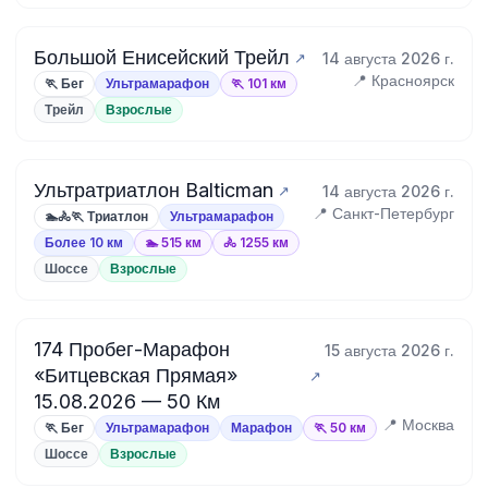
Большой Енисейский Трейл
14 августа 2026 г.
📍 Красноярск
🏃 Бег
Ультрамарафон
🏃 101 км
Трейл
Взрослые
Ультратриатлон Balticman
14 августа 2026 г.
📍 Санкт-Петербург
🏊🚴🏃 Триатлон
Ультрамарафон
Более 10 км
🏊 515 км
🚴 1255 км
Шоссе
Взрослые
174 Пробег-Марафон
15 августа 2026 г.
«Битцевская Прямая»
15.08.2026 — 50 Км
📍 Москва
🏃 Бег
Ультрамарафон
Марафон
🏃 50 км
Шоссе
Взрослые