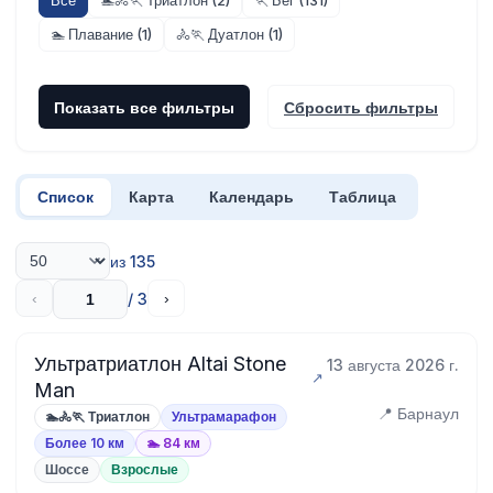
Все
🏊🚴🏃 Триатлон (2)
🏃 Бег (131)
🏊 Плавание (1)
🚴🏃 Дуатлон (1)
Показать все фильтры
Сбросить фильтры
Список
Карта
Календарь
Таблица
из 135
/ 3
‹
›
Ультратриатлон Altai Stone
13 августа 2026 г.
Man
📍 Барнаул
🏊🚴🏃 Триатлон
Ультрамарафон
Более 10 км
🏊 84 км
Шоссе
Взрослые