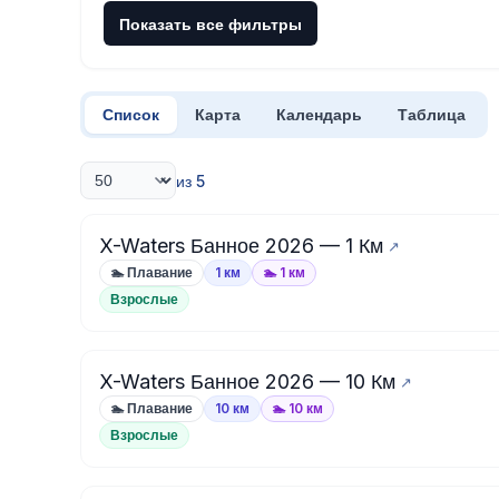
Показать все фильтры
Список
Карта
Календарь
Таблица
из 5
X-Waters Банное 2026 — 1 Км
🏊 Плавание
1 км
🏊 1 км
Взрослые
X-Waters Банное 2026 — 10 Км
🏊 Плавание
10 км
🏊 10 км
Взрослые