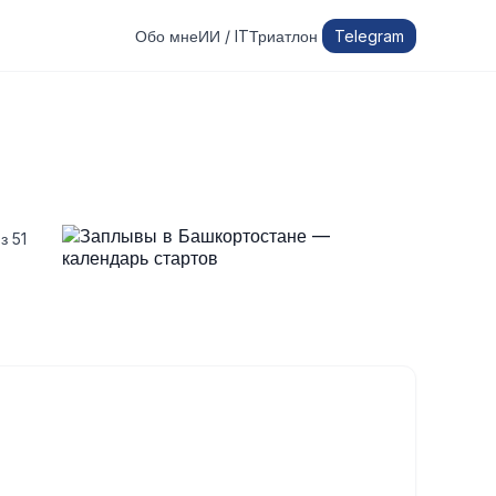
Обо мне
ИИ / IT
Триатлон
Telegram
з 51