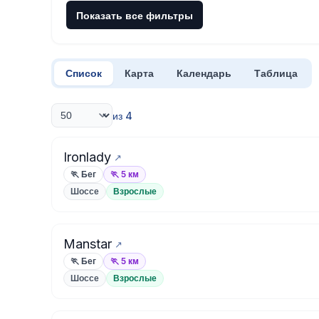
Показать все фильтры
Список
Карта
Календарь
Таблица
из 4
Ironlady
🏃 Бег
🏃 5 км
Шоссе
Взрослые
Manstar
🏃 Бег
🏃 5 км
Шоссе
Взрослые