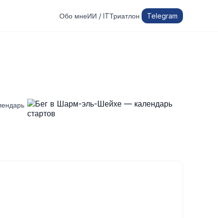
Обо мне
ИИ / IT
Триатлон
Telegram
лендарь