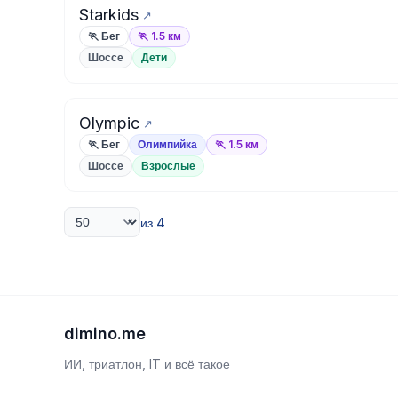
Starkids
🏃 Бег
🏃 1.5 км
Шоссе
Дети
Olympic
🏃 Бег
Олимпийка
🏃 1.5 км
Шоссе
Взрослые
из 4
dimino.me
ИИ, триатлон, IT и всё такое