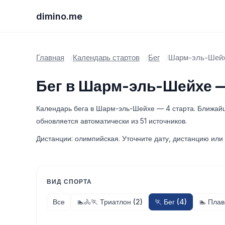
dimino.me
Главная
Календарь стартов
Бег
Шарм-эль-Шей
Бег в Шарм-эль-Шейхе —
Календарь бега в Шарм-эль-Шейхе — 4 старта. Ближай
обновляется автоматически из 51 источников.
Дистанции: олимпийская. Уточните дату, дистанцию или 
ВИД СПОРТА
Все
🏊🚴🏃 Триатлон (2)
🏃 Бег (4)
🏊 Плав