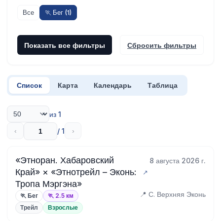
Все
🏃 Бег (1)
Показать все фильтры
Сбросить фильтры
Список
Карта
Календарь
Таблица
из 1
/ 1
‹
›
«Этноран. Хабаровский
8 августа 2026 г.
Край» × «Этнотрейл – Эконь:
Тропа Мэргэна»
📍 С. Верхняя Эконь
🏃 Бег
🏃 2.5 км
Трейл
Взрослые