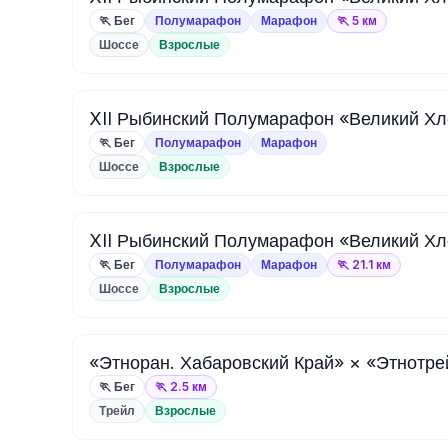
🏃 Бег
Полумарафон
Марафон
🏃 5 км
Шоссе
Взрослые
XII Рыбинский Полумарафон «Великий Хл
🏃 Бег
Полумарафон
Марафон
Шоссе
Взрослые
XII Рыбинский Полумарафон «Великий Хл
🏃 Бег
Полумарафон
Марафон
🏃 21.1 км
Шоссе
Взрослые
«Этноран. Хабаровский Край» × «Этнотре
🏃 Бег
🏃 2.5 км
Трейл
Взрослые