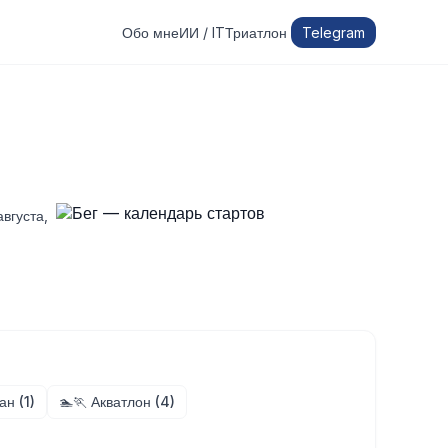
Обо мне
ИИ / IT
Триатлон
Telegram
вгуста,
ан (1)
🏊🏃 Акватлон (4)