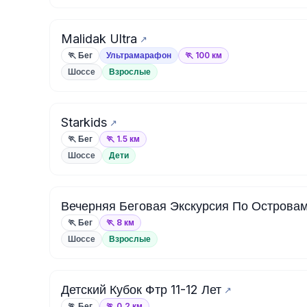
Malidak Ultra
🏃 Бег
Ультрамарафон
🏃 100 км
Шоссе
Взрослые
Starkids
🏃 Бег
🏃 1.5 км
Шоссе
Дети
Вечерняя Беговая Экскурсия По Островам
🏃 Бег
🏃 8 км
Шоссе
Взрослые
Детский Кубок Фтр 11-12 Лет
🏃 Бег
🏃 0.2 км