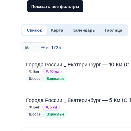
Показать все фильтры
Список
Карта
Календарь
Таблица
из 1725
Города России _ Екатеринбург — 10 Км (С 
🏃 Бег
🏃 10 км
Шоссе
Взрослые
Города России _ Екатеринбург — 5 Км (С 1
🏃 Бег
🏃 5 км
Шоссе
Взрослые