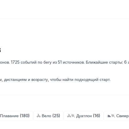
в
нов. 1725 событий по бегу из 51 источников. Ближайшие старты: 6 а
м, дистанциям и возрасту, чтобы найти подходящий старт.
 Плавание (180)
🚴 Вело (25)
🚴🏃 Дуатлон (16)
🏊🏃 Свимр