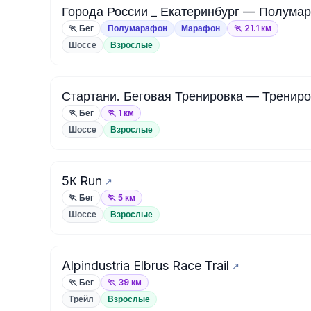
Города России _ Екатеринбург — Полумар
🏃 Бег
Полумарафон
Марафон
🏃 21.1 км
Шоссе
Взрослые
Стартани. Беговая Тренировка — Трениро
🏃 Бег
🏃 1 км
Шоссе
Взрослые
5К Run
🏃 Бег
🏃 5 км
Шоссе
Взрослые
Alpindustria Elbrus Race Trail
🏃 Бег
🏃 39 км
Трейл
Взрослые