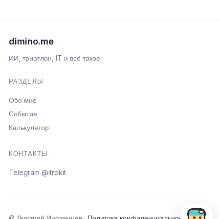
dimino.me
ИИ, триатлон, IT и всё такое
РАЗДЕЛЫ
Обо мне
События
Калькулятор
КОНТАКТЫ
Telegram @itrokit
Открыть пои
© Дмитрий Иноземцев ·
Политика конфиденциальности