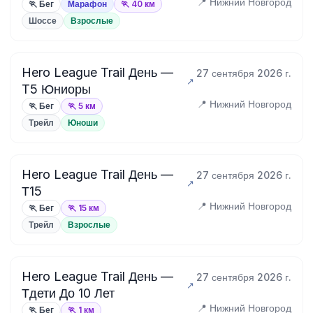
📍 Нижний Новгород
🏃 Бег
Марафон
🏃 40 км
Шоссе
Взрослые
Hero League Trail День —
27 сентября 2026 г.
T5 Юниоры
📍 Нижний Новгород
🏃 Бег
🏃 5 км
Трейл
Юноши
Hero League Trail День —
27 сентября 2026 г.
Т15
📍 Нижний Новгород
🏃 Бег
🏃 15 км
Трейл
Взрослые
Hero League Trail День —
27 сентября 2026 г.
Тдети До 10 Лет
📍 Нижний Новгород
🏃 Бег
🏃 1 км