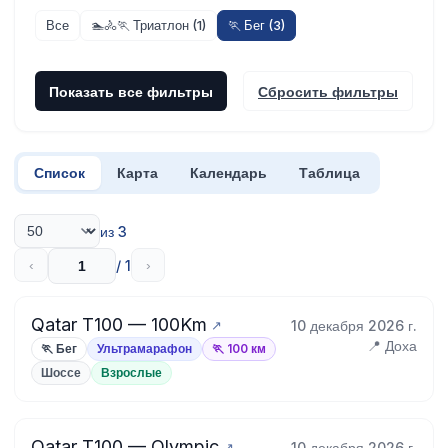
Все
🏊🚴🏃 Триатлон (1)
🏃 Бег (3)
Показать все фильтры
Сбросить фильтры
Список
Карта
Календарь
Таблица
из 3
/ 1
‹
›
Qatar T100 — 100Km
10 декабря 2026 г.
📍 Доха
🏃 Бег
Ультрамарафон
🏃 100 км
Шоссе
Взрослые
Qatar T100 — Olympic
10 декабря 2026 г.