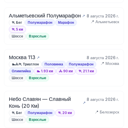
Альметьевский Полумарафон
8 августа 2026 г.
📍 Альметьевск
🏃 Бег
Полумарафон
Марафон
🏃 5 км
Шоссе
Взрослые
Москва 113
8 августа 2026 г.
📍 Москва
🏊🚴🏃 Триатлон
Половинка
Полумарафон
Олимпийка
🏊 1.93 км
🚴 90 км
🏃 21.1 км
Шоссе
Взрослые
Небо Славян — Славный
8 августа 2026 г.
Конь (20 Км)
📍 Белозерск
🏃 Бег
Полумарафон
🏃 20 км
Шоссе
Взрослые