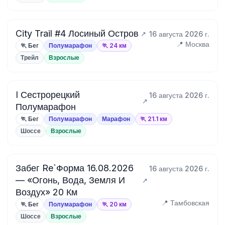
City Trail #4 Лосиный Остров
16 августа 2026 г.
📍 Москва
🏃 Бег
Полумарафон
🏃 24 км
Трейл
Взрослые
I Сестрорецкий
16 августа 2026 г.
Полумарафон
🏃 Бег
Полумарафон
Марафон
🏃 21.1 км
Шоссе
Взрослые
Забег Re`Форма 16.08.2026
16 августа 2026 г.
— «Огонь, Вода, Земля И
Воздух» 20 Км
📍 Тамбовская
🏃 Бег
Полумарафон
🏃 20 км
Шоссе
Взрослые