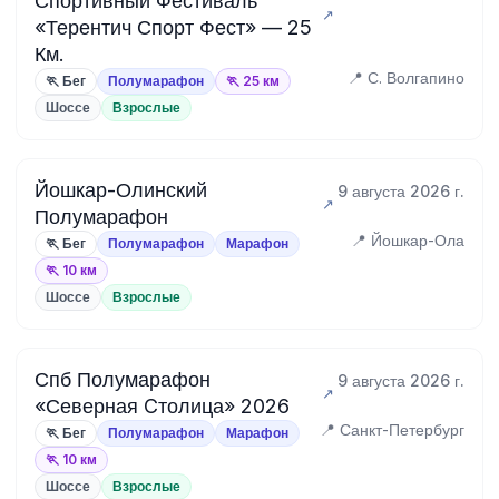
Спортивный Фестиваль
«Терентич Спорт Фест» — 25
Км.
📍 С. Волгапино
🏃 Бег
Полумарафон
🏃 25 км
Шоссе
Взрослые
Йошкар-Олинский
9 августа 2026 г.
Полумарафон
📍 Йошкар-Ола
🏃 Бег
Полумарафон
Марафон
🏃 10 км
Шоссе
Взрослые
Спб Полумарафон
9 августа 2026 г.
«Северная Cтолица» 2026
📍 Санкт-Петербург
🏃 Бег
Полумарафон
Марафон
🏃 10 км
Шоссе
Взрослые