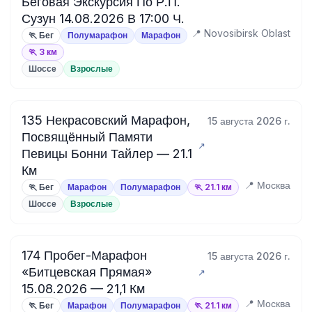
Беговая Экскурсия По Р.П.
Сузун 14.08.2026 В 17:00 Ч.
📍 Novosibirsk Oblast
🏃 Бег
Полумарафон
Марафон
🏃 3 км
Шоссе
Взрослые
135 Некрасовский Марафон,
15 августа 2026 г.
Посвящённый Памяти
Певицы Бонни Тайлер — 21.1
Км
📍 Москва
🏃 Бег
Марафон
Полумарафон
🏃 21.1 км
Шоссе
Взрослые
174 Пробег-Марафон
15 августа 2026 г.
«Битцевская Прямая»
15.08.2026 — 21,1 Км
📍 Москва
🏃 Бег
Марафон
Полумарафон
🏃 21.1 км