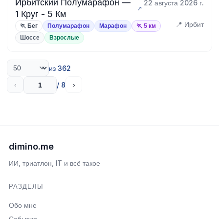
Ирбитский Полумарафон —
22 августа 2026 г.
1 Круг - 5 Км
📍 Ирбит
🏃 Бег
Полумарафон
Марафон
🏃 5 км
Шоссе
Взрослые
из 362
/ 8
‹
›
dimino.me
ИИ, триатлон, IT и всё такое
РАЗДЕЛЫ
Обо мне
События