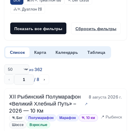
Все
🏊🚴🏃 Триатлон (6)
🏃 Бег (355)
🚴🏃 Дуатлон (1)
Показать все фильтры
Сбросить фильтры
Список
Карта
Календарь
Таблица
из 362
/ 8
‹
›
XII Рыбинский Полумарафон
8 августа 2026 г.
«Великий Хлебный Путь» –
2026 — 10 Км
📍 Рыбинск
🏃 Бег
Полумарафон
Марафон
🏃 10 км
Шоссе
Взрослые