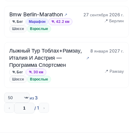
Bmw Berlin-Marathon
27 сентября 2026 г.
📍 Берлин
🏃 Бег
Марафон
🏃 42.2 км
Шоссе
Взрослые
Лыжный Тур Тоблах+Рамзау,
8 января 2027 г.
Италия И Австрия —
Программа Спортсмен
📍 Рамзау
🏃 Бег
🏃 30 км
Шоссе
Взрослые
из 3
/ 1
‹
›