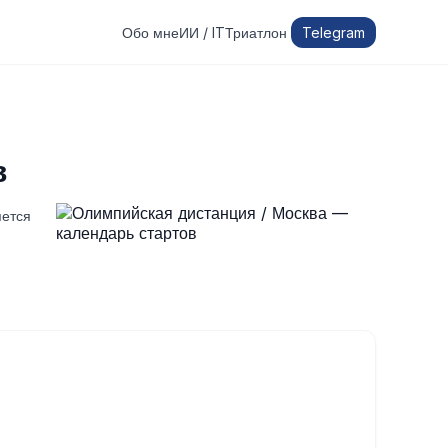
Обо мне
ИИ / IT
Триатлон
Telegram
в
яется