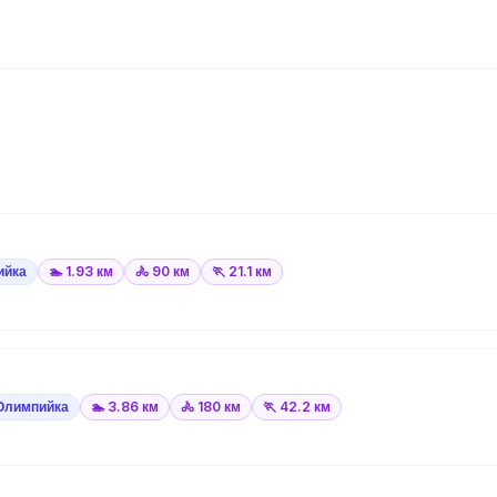
ийка
🏊 1.93 км
🚴 90 км
🏃 21.1 км
Олимпийка
🏊 3.86 км
🚴 180 км
🏃 42.2 км