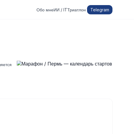
Обо мне
ИИ / IT
Триатлон
Telegram
ляется