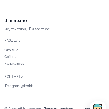
dimino.me
ИИ, триатлон, IT и всё такое
РАЗДЕЛЫ
Обо мне
События
Калькулятор
КОНТАКТЫ
Telegram @itrokit
Открыть пои
© Дмитрий Иноземцев ·
Политика конфиденциальности