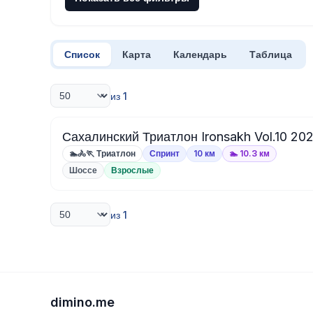
Список
Карта
Календарь
Таблица
из 1
Сахалинский Триатлон Ironsakh Vol.10 2
🏊🚴🏃 Триатлон
Спринт
10 км
🏊 10.3 км
Шоссе
Взрослые
из 1
dimino.me