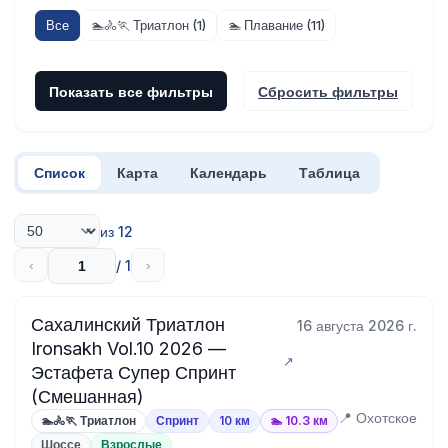
Все
🏊🚴🏃 Триатлон (1)
🏊 Плавание (11)
Показать все фильтры
Сбросить фильтры
Список
Карта
Календарь
Таблица
из 12
/ 1
‹
›
Сахалинский Триатлон
16 августа 2026 г.
Ironsakh Vol.10 2026 —
Эстафета Супер Спринт
(Смешанная)
📍 Охотское
🏊🚴🏃 Триатлон
Спринт
10 км
🏊 10.3 км
Шоссе
Взрослые