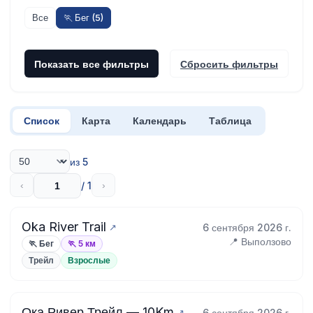
Все
🏃 Бег (5)
Показать все фильтры
Сбросить фильтры
Список
Карта
Календарь
Таблица
из 5
/ 1
‹
›
Oka River Trail
6 сентября 2026 г.
📍 Выползово
🏃 Бег
🏃 5 км
Трейл
Взрослые
Ока Ривер Трейл — 10Km
6 сентября 2026 г.