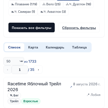
🏊 Плавание (179)
🚴 Вело (25)
🚴🏃 Дуатлон (16)
🏊🏃 Свимран (1)
🏊🏃 Акватлон (3)
Показать все фильтры
Сбросить фильтры
Список
Карта
Календарь
Таблица
из 1733
/ 35
‹
›
Racetime Яблочный Трейл
8 августа 2026 г.
2026
📍 Лобня
🏃 Бег
Трейл
Взрослые