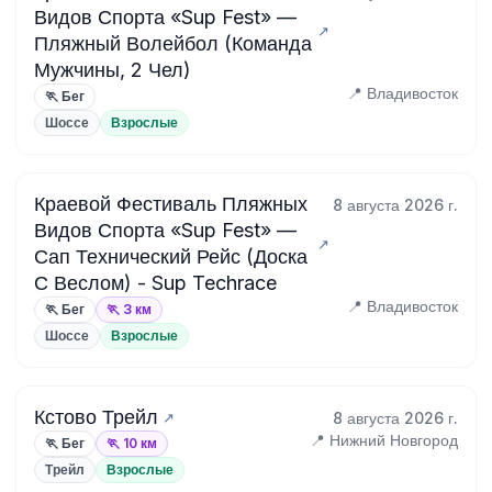
Видов Спорта «Sup Fest» —
Пляжный Волейбол (Команда
Мужчины, 2 Чел)
📍 Владивосток
🏃 Бег
Шоссе
Взрослые
Краевой Фестиваль Пляжных
8 августа 2026 г.
Видов Спорта «Sup Fest» —
Сап Технический Рейс (Доска
С Веслом) - Sup Techrace
📍 Владивосток
🏃 Бег
🏃 3 км
Шоссе
Взрослые
Кстово Трейл
8 августа 2026 г.
📍 Нижний Новгород
🏃 Бег
🏃 10 км
Трейл
Взрослые