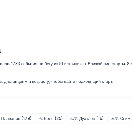
в
нов. 1733 события по бегу из 51 источников. Ближайшие старты: 8 а
м, дистанциям и возрасту, чтобы найти подходящий старт.
 Плавание (179)
🚴 Вело (25)
🚴🏃 Дуатлон (16)
🏊🏃 Свимр