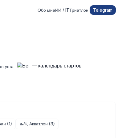
Обо мне
ИИ / IT
Триатлон
Telegram
вгуста.
ан (1)
🏊🏃 Акватлон (3)