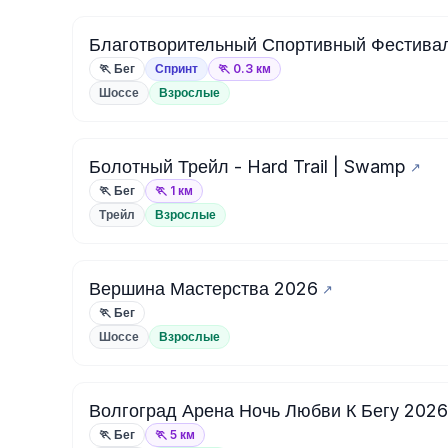
Благотворительный Спортивный Фестивал
🏃 Бег
Спринт
🏃 0.3 км
Шоссе
Взрослые
Болотный Трейл - Hard Trail | Swamp
🏃 Бег
🏃 1 км
Трейл
Взрослые
Вершина Мастерства 2026
🏃 Бег
Шоссе
Взрослые
Волгоград Арена Ночь Любви К Бегу 2026
🏃 Бег
🏃 5 км