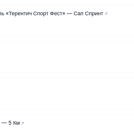
ь «Терентич Спорт Фест» — Сап Спринт
 — 5 Км