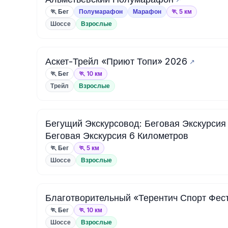
🏃 Бег
Полумарафон
Марафон
🏃 5 км
Шоссе
Взрослые
Аскет-Трейл «Приют Топи» 2026
🏃 Бег
🏃 10 км
Трейл
Взрослые
Бегущий Экскурсовод: Беговая Экскурсия
Беговая Экскурсия 6 Километров
🏃 Бег
🏃 5 км
Шоссе
Взрослые
Благотворительный «Терентич Спорт Фес
🏃 Бег
🏃 10 км
Шоссе
Взрослые