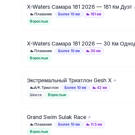
X-Waters Самара 181 2026 — 181 Км Дуэт
🏊 Плавание
Более 10 км
🏊 181 км
Взрослые
X-Waters Самара 181 2026 — 30 Км Одн
🏊 Плавание
Более 10 км
🏊 30 км
Взрослые
Экстремальный Триатлон Gesh X
🏊🚴🏃 Триатлон
Более 10 км
🏊 42 км
Шоссе
Взрослые
Grand Swim Sulak Race
🏊 Плавание
Более 10 км
🏊 11.5 км
Взрослые