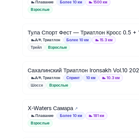
🏊 Плавание
Более 10 км
🏊 1500 км
Взрослые
Тула Спорт Фест — Триатлон Кросс 0.5 + 
🏊🚴🏃 Триатлон
Более 10 км
🏊 15.3 км
Трейл
Взрослые
Сахалинский Триатлон Ironsakh Vol.10 2
🏊🚴🏃 Триатлон
Спринт
10 км
🏊 10.3 км
Шоссе
Взрослые
X-Waters Самара
🏊 Плавание
Более 10 км
🏊 181 км
Взрослые