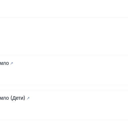
вмло
мло (Дети)