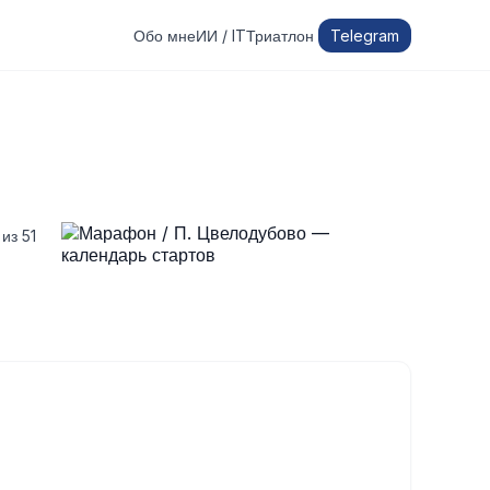
Обо мне
ИИ / IT
Триатлон
Telegram
из 51