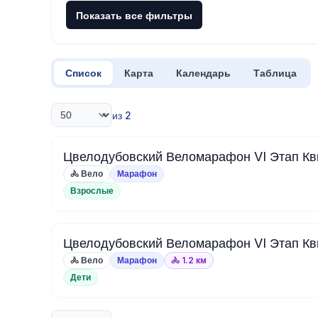
Показать все фильтры
Список
Карта
Календарь
Таблица
из 2
Цвелодубовский Веломарафон VI Этап К
🚴 Вело
Марафон
Взрослые
Цвелодубовский Веломарафон VI Этап Кв
🚴 Вело
Марафон
🚴 1.2 км
Дети