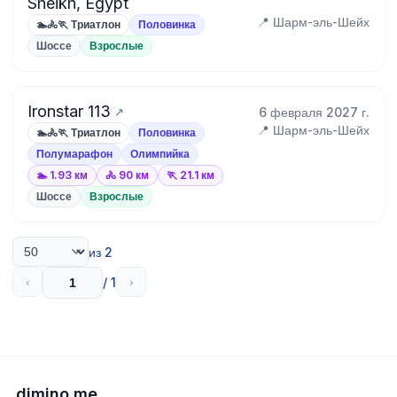
Sheikh, Egypt
📍 Шарм-эль-Шейх
🏊🚴🏃 Триатлон
Половинка
Шоссе
Взрослые
Ironstar 113
6 февраля 2027 г.
📍 Шарм-эль-Шейх
🏊🚴🏃 Триатлон
Половинка
Полумарафон
Олимпийка
🏊 1.93 км
🚴 90 км
🏃 21.1 км
Шоссе
Взрослые
из 2
/ 1
‹
›
dimino.me