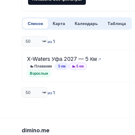
Список
Карта
Календарь
Таблица
из 1
X-Waters Уфа 2027 — 5 Км
🏊 Плавание
5 км
🏊 5 км
Взрослые
из 1
dimino.me