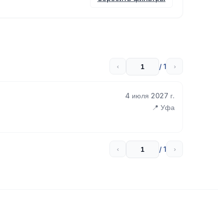
/ 1
‹
›
4 июля 2027 г.
📍 Уфа
/ 1
‹
›