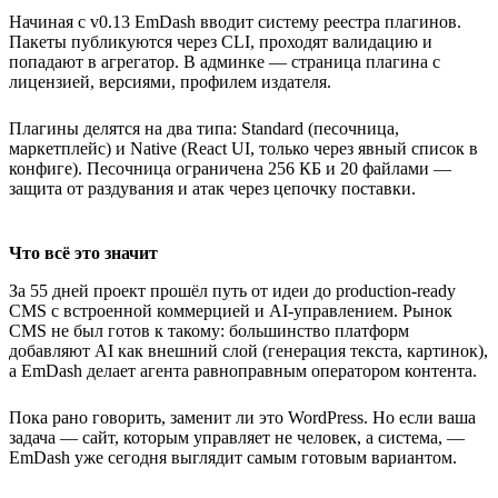
Начиная с v0.13 EmDash вводит систему реестра плагинов.
Пакеты публикуются через CLI, проходят валидацию и
попадают в агрегатор. В админке — страница плагина с
лицензией, версиями, профилем издателя.
Плагины делятся на два типа: Standard (песочница,
маркетплейс) и Native (React UI, только через явный список в
конфиге). Песочница ограничена 256 КБ и 20 файлами —
защита от раздувания и атак через цепочку поставки.
Что всё это значит
За 55 дней проект прошёл путь от идеи до production-ready
CMS с встроенной коммерцией и AI-управлением. Рынок
CMS не был готов к такому: большинство платформ
добавляют AI как внешний слой (генерация текста, картинок),
а EmDash делает агента равноправным оператором контента.
Пока рано говорить, заменит ли это WordPress. Но если ваша
задача — сайт, которым управляет не человек, а система, —
EmDash уже сегодня выглядит самым готовым вариантом.