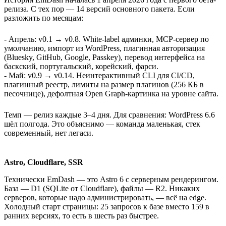
релиза. С тех пор — 14 версий основного пакета. Если
разложить по месяцам:
- Апрель: v0.1 → v0.8. White-label админки, MCP-сервер по
умолчанию, импорт из WordPress, плагинная авторизация
(Bluesky, GitHub, Google, Passkey), перевод интерфейса на
баскский, португальский, корейский, фарси.
- Май: v0.9 → v0.14. Неинтерактивный CLI для CI/CD,
плагинный реестр, лимиты на размер плагинов (256 КБ в
песочнице), дефолтная Open Graph-картинка на уровне сайта.
Темп — релиз каждые 3–4 дня. Для сравнения: WordPress 6.6
шёл полгода. Это объяснимо — команда маленькая, стек
современный, нет легаси.
Astro, Cloudflare, SSR
Технически EmDash — это Astro 6 с серверным рендерингом.
База — D1 (SQLite от Cloudflare), файлы — R2. Никаких
серверов, которые надо администрировать, — всё на edge.
Холодный старт страницы: 25 запросов к базе вместо 159 в
ранних версиях, то есть в шесть раз быстрее.