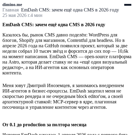
dimino.me
Главная
EmDash CMS: зачем ещё одна CMS в 2026 году
25 мая 2026 г.
4 мин
EmDash CMS: зачем ещё одна CMS в 2026 году
Казалось бы, рынок CMS давно поделён: WordPress для
блогов, Shopify для магазинов, Contentful для headless. Но в
апреле 2026 года на GitHub появился проект, который за две
недели собрал 10 тысяч звёзд и форсится до сих пор — 10,6k
на момент написания. EmDash CMS — open-source платформа
на Astro, которая делает ставку не на «ещё один визуальный
редактор», а на ИИ-агентов как основных операторов
контента.
Меня зовут Дмитрий Иноземцев, я занимаюсь внедрением
ИИ-агентов в бизнес-процессы. EmDash зацепил меня не
скоростью рендера и не очередным block editor'ом, а своей
архитектурной ставкой: MCP-сервер в ядре, плагинная
песочница и управление контентом через агентов.
От 0.1 до production за полтора месяца
История EmDash началась 1 апреля 2026 года с первого бета-