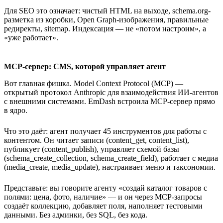
Для SEO это означает: чистый HTML на выходе, schema.org-
разметка из коробки, Open Graph-изображения, правильные
редиректы, sitemap. Индексация — не «потом настроим», а
«уже работает».
MCP-сервер: CMS, которой управляет агент
Вот главная фишка. Model Context Protocol (MCP) —
открытый протокол Anthropic для взаимодействия ИИ-агентов
с внешними системами. EmDash встроила MCP-сервер прямо
в ядро.
Что это даёт: агент получает 45 инструментов для работы с
контентом. Он читает записи (content_get, content_list),
публикует (content_publish), управляет схемой базы
(schema_create_collection, schema_create_field), работает с медиа
(media_create, media_update), настраивает меню и таксономии.
Представьте: вы говорите агенту «создай каталог товаров с
полями: цена, фото, наличие» — и он через MCP-запросы
создаёт коллекцию, добавляет поля, наполняет тестовыми
данными. Без админки, без SQL, без кода.