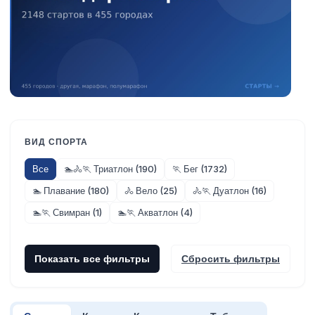
ВИД СПОРТА
Все
🏊🚴🏃 Триатлон (190)
🏃 Бег (1732)
🏊 Плавание (180)
🚴 Вело (25)
🚴🏃 Дуатлон (16)
🏊🏃 Свимран (1)
🏊🏃 Акватлон (4)
Показать все фильтры
Сбросить фильтры