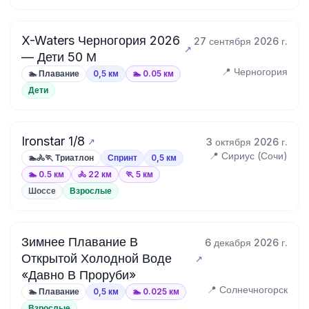
X-Waters Черногория 2026
27 сентября 2026 г.
— Дети 50 М
📍 Черногория
🏊 Плавание
0,5 км
🏊 0.05 км
Дети
Ironstar 1/8
3 октября 2026 г.
📍 Сириус (Сочи)
🏊🚴🏃 Триатлон
Спринт
0,5 км
🏊 0.5 км
🚴 22 км
🏃 5 км
Шоссе
Взрослые
Зимнее Плавание В
6 декабря 2026 г.
Открытой Холодной Воде
«Давно В Проруби»
📍 Солнечногорск
🏊 Плавание
0,5 км
🏊 0.025 км
Взрослые