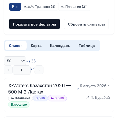
Все
🏊🚴🏃 Триатлон (4)
🏊 Плавание (31)
Показать все фильтры
Сбросить фильтры
Список
Карта
Календарь
Таблица
из 35
/ 1
‹
›
X-Waters Казахстан 2026 —
9 августа 2026 г.
500 М В Ластах
📍 П. Бурабай
🏊 Плавание
0,5 км
🏊 0.5 км
Взрослые