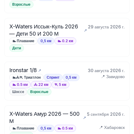
Взрослые
X-Waters Иссык-Куль 2026
29 августа 2026 г.
— Дети 50 И 200 М
🏊 Плавание
0,5 км
🏊 0.2 км
Дети
Ironstar 1/8
30 августа 2026 г.
📍 Завидово
🏊🚴🏃 Триатлон
Спринт
0,5 км
🏊 0.5 км
🚴 22 км
🏃 5 км
Шоссе
Взрослые
X-Waters Амур 2026 — 500
5 сентября 2026 г.
М
📍 Хабаровск
🏊 Плавание
0,5 км
🏊 0.5 км