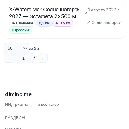
X-Waters Мск Солнечногорск
1 августа 2027 г.
2027 — Эстафета 2Х500 М
📍 Солнечногорск
🏊 Плавание
0,5 км
🏊 0.5 км
Взрослые
из 35
/ 1
‹
›
dimino.me
ИИ, триатлон, IT и всё такое
РАЗДЕЛЫ
Обо мне